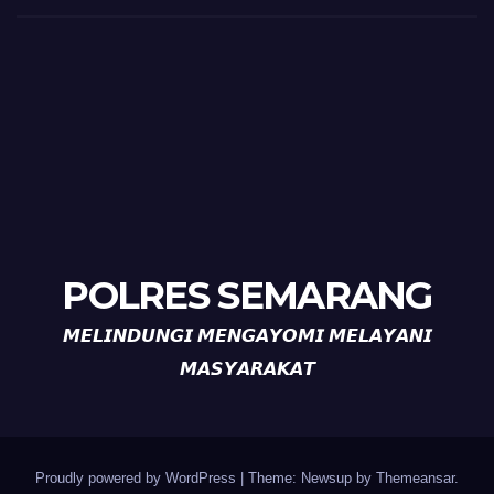
POLRES SEMARANG
𝙈𝙀𝙇𝙄𝙉𝘿𝙐𝙉𝙂𝙄 𝙈𝙀𝙉𝙂𝘼𝙔𝙊𝙈𝙄 𝙈𝙀𝙇𝘼𝙔𝘼𝙉𝙄
𝙈𝘼𝙎𝙔𝘼𝙍𝘼𝙆𝘼𝙏
Proudly powered by WordPress
|
Theme: Newsup by
Themeansar
.