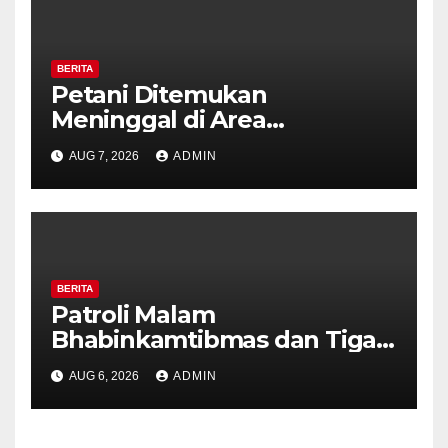
BERITA
Petani Ditemukan
Meninggal di Area
Persawahan Kalibeji, Polisi
AUG 7, 2026
ADMIN
Pastikan Tidak Ada Tanda
Kekerasan
BERITA
Patroli Malam
Bhabinkamtibmas dan Tiga
Pilar Kelurahan Ungaran
AUG 6, 2026
ADMIN
Perkuat Kamtibmas, Warga
Diajak Aktifkan Ronda