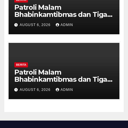
Patroli Malam
Bhabinkamtibmas dan Tiga
Pilar Kelurahan Ungaran
AUGUST 6, 2026
ADMIN
Perkuat Kamtibmas, Warga
Diajak Aktifkan Ronda
BERITA
Patroli Malam
Bhabinkamtibmas dan Tiga
Pilar Kelurahan Ungaran
AUGUST 6, 2026
ADMIN
Perkuat Kamtibmas, Warga
Diajak Aktifkan Ronda