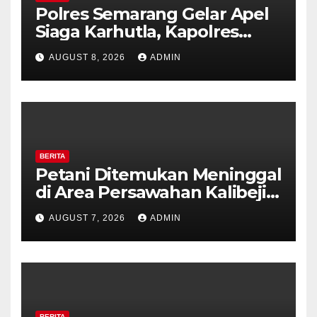
Polres Semarang Gelar Apel
Siaga Karhutla, Kapolres
Tekankan Sinergi dan
AUGUST 8, 2026
ADMIN
Kesiapsiagaan Hadapi Musim
Kemarau.
BERITA
Petani Ditemukan Meninggal
di Area Persawahan Kalibeji,
Polisi Pastikan Tidak Ada
AUGUST 7, 2026
ADMIN
Tanda Kekerasan
BERITA