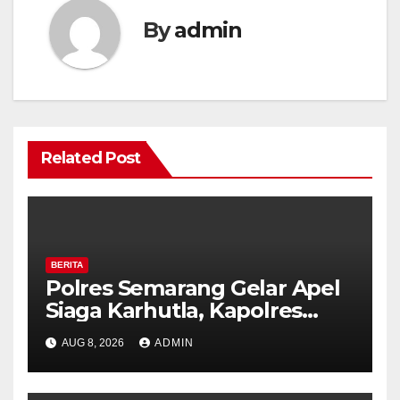
By
admin
Related Post
BERITA
Polres Semarang Gelar Apel
Siaga Karhutla, Kapolres
Tekankan Sinergi dan
AUG 8, 2026
ADMIN
Kesiapsiagaan Hadapi Musim
Kemarau.