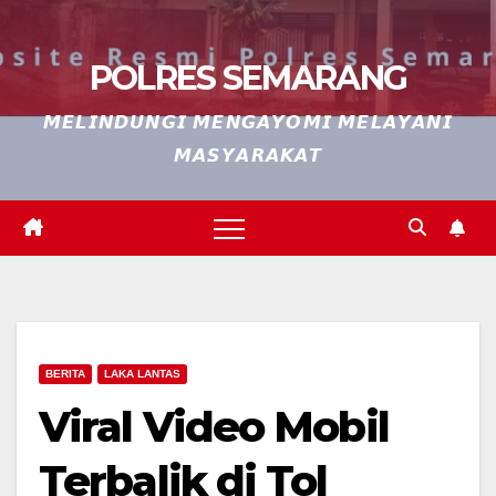
POLRES SEMARANG
𝙈𝙀𝙇𝙄𝙉𝘿𝙐𝙉𝙂𝙄 𝙈𝙀𝙉𝙂𝘼𝙔𝙊𝙈𝙄 𝙈𝙀𝙇𝘼𝙔𝘼𝙉𝙄
𝙈𝘼𝙎𝙔𝘼𝙍𝘼𝙆𝘼𝙏
BERITA
LAKA LANTAS
Viral Video Mobil
Terbalik di Tol