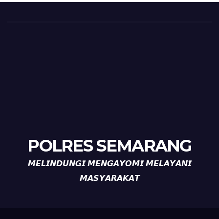
POLRES SEMARANG
𝙈𝙀𝙇𝙄𝙉𝘿𝙐𝙉𝙂𝙄 𝙈𝙀𝙉𝙂𝘼𝙔𝙊𝙈𝙄 𝙈𝙀𝙇𝘼𝙔𝘼𝙉𝙄
𝙈𝘼𝙎𝙔𝘼𝙍𝘼𝙆𝘼𝙏