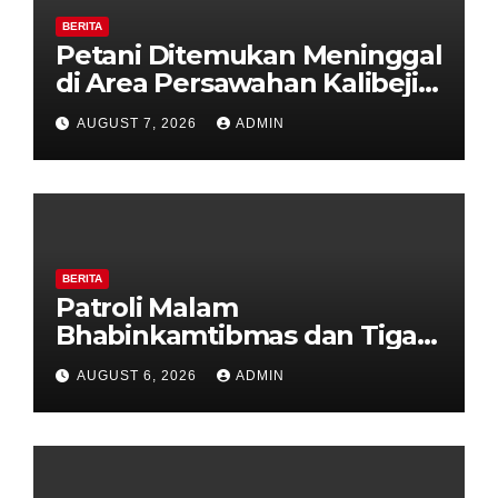
BERITA
Petani Ditemukan Meninggal
di Area Persawahan Kalibeji,
Polisi Pastikan Tidak Ada
AUGUST 7, 2026
ADMIN
Tanda Kekerasan
BERITA
Patroli Malam
Bhabinkamtibmas dan Tiga
Pilar Kelurahan Ungaran
AUGUST 6, 2026
ADMIN
Perkuat Kamtibmas, Warga
Diajak Aktifkan Ronda