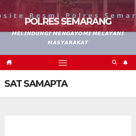
POLRES SEMARANG
𝙈𝙀𝙇𝙄𝙉𝘿𝙐𝙉𝙂𝙄 𝙈𝙀𝙉𝙂𝘼𝙔𝙊𝙈𝙄 𝙈𝙀𝙇𝘼𝙔𝘼𝙉𝙄
𝙈𝘼𝙎𝙔𝘼𝙍𝘼𝙆𝘼𝙏
SAT SAMAPTA