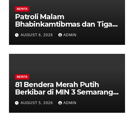
BERITA
Patroli Malam
Bhabinkamtibmas dan Tiga
Pilar Kelurahan Ungaran
AUGUST 6, 2026
ADMIN
Perkuat Kamtibmas, Warga
Diajak Aktifkan Ronda
BERITA
81 Bendera Merah Putih
Berkibar di MIN 3 Semarang,
Bhabinkamtibmas Desa
AUGUST 5, 2026
ADMIN
Timpik Hadiri Peringatan
HUT ke-81 Kemerdekaan RI