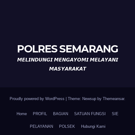
POLRES SEMARANG
𝙈𝙀𝙇𝙄𝙉𝘿𝙐𝙉𝙂𝙄 𝙈𝙀𝙉𝙂𝘼𝙔𝙊𝙈𝙄 𝙈𝙀𝙇𝘼𝙔𝘼𝙉𝙄
𝙈𝘼𝙎𝙔𝘼𝙍𝘼𝙆𝘼𝙏
Proudly powered by WordPress
|
Theme: Newsup by
Themeansar
.
Home
PROFIL
BAGIAN
SATUAN FUNGSI
SIE
PELAYANAN
POLSEK
Hubungi Kami