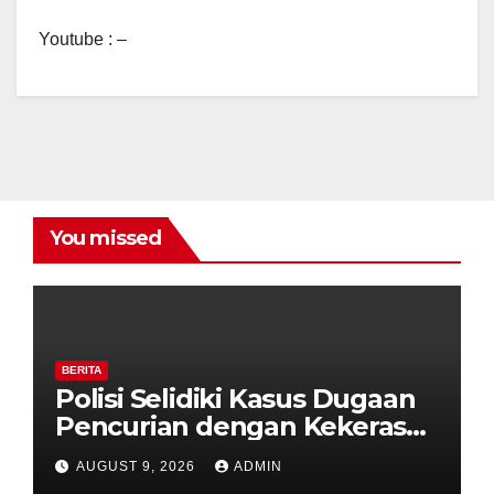
Youtube : –
You missed
BERITA
Polisi Selidiki Kasus Dugaan
Pencurian dengan Kekerasan
di Counter HP Royal Phone
AUGUST 9, 2026
ADMIN
Ambarawa.