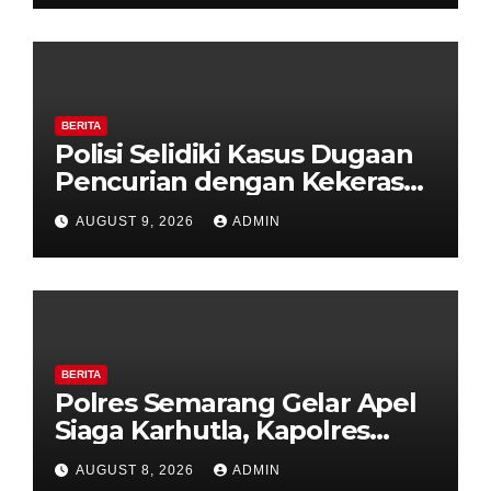
BERITA
Polisi Selidiki Kasus Dugaan
Pencurian dengan Kekerasan
di Counter HP Royal Phone
AUGUST 9, 2026
ADMIN
Ambarawa.
BERITA
Polres Semarang Gelar Apel
Siaga Karhutla, Kapolres
Tekankan Sinergi dan
AUGUST 8, 2026
ADMIN
Kesiapsiagaan Hadapi Musim