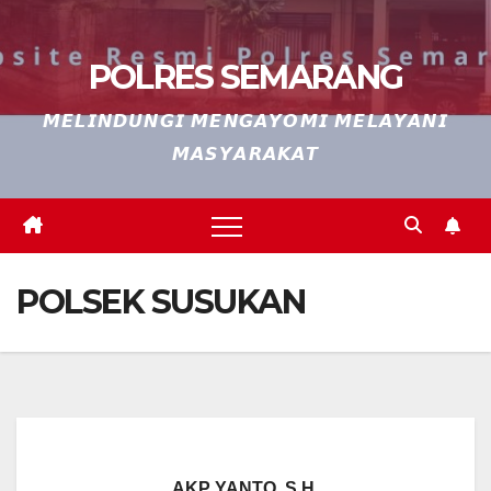
POLRES SEMARANG
𝙈𝙀𝙇𝙄𝙉𝘿𝙐𝙉𝙂𝙄 𝙈𝙀𝙉𝙂𝘼𝙔𝙊𝙈𝙄 𝙈𝙀𝙇𝘼𝙔𝘼𝙉𝙄
𝙈𝘼𝙎𝙔𝘼𝙍𝘼𝙆𝘼𝙏
POLSEK SUSUKAN
AKP YANTO, S.H.