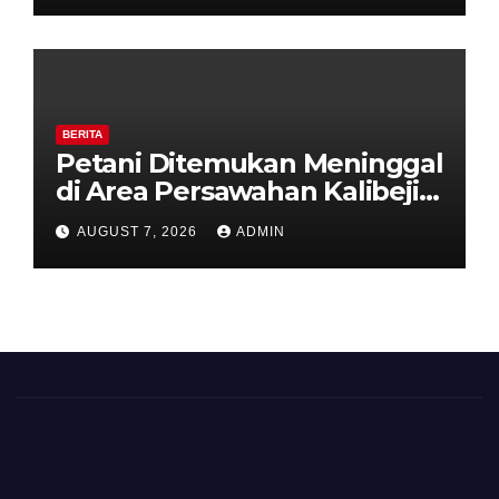
Kemarau.
BERITA
Petani Ditemukan Meninggal
di Area Persawahan Kalibeji,
Polisi Pastikan Tidak Ada
AUGUST 7, 2026
ADMIN
Tanda Kekerasan