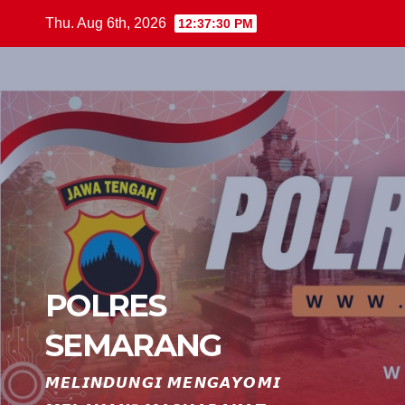
Skip
Thu. Aug 6th, 2026
12:37:31 PM
to
content
POLRES
SEMARANG
𝙈𝙀𝙇𝙄𝙉𝘿𝙐𝙉𝙂𝙄 𝙈𝙀𝙉𝙂𝘼𝙔𝙊𝙈𝙄