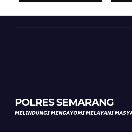
Perkuat
Per
Kamtibmas, Warga
Kam
Diajak Aktifkan
Diaj
Ronda
Ron
POLRES SEMARANG
𝙈𝙀𝙇𝙄𝙉𝘿𝙐𝙉𝙂𝙄 𝙈𝙀𝙉𝙂𝘼𝙔𝙊𝙈𝙄 𝙈𝙀𝙇𝘼𝙔𝘼𝙉𝙄 𝙈𝘼𝙎𝙔