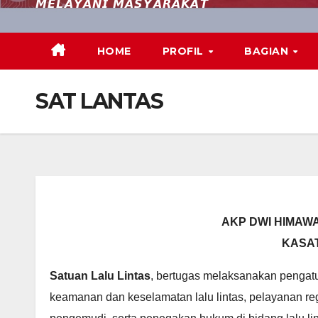
𝙈𝙀𝙇𝘼𝙔𝘼𝙉𝙄 𝙈𝘼𝙎𝙔𝘼𝙍𝘼𝙆𝘼𝙏
HOME
PROFIL
BAGIAN
SAT LANTAS
AKP DWI HIMAWA
KASA
Satuan Lalu Lintas
, bertugas melaksanakan pengatur
keamanan dan keselamatan lalu lintas, pelayanan reg