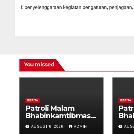
f. penyelenggaraan kegiatan pengaturan, penjagaan, p
You missed
BERITA
BERITA
Patroli Malam
Patr
Bhabinkamtibmas
Bha
dan Tiga Pilar
dan 
AUGUST 6, 2026
ADMIN
AUGU
Kelurahan Ungaran
Kel