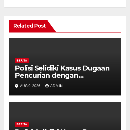
Related Post
BERITA
Polisi Selidiki Kasus Dugaan
Pencurian dengan
Kekerasan di Counter HP
AUG 9, 2026
ADMIN
Royal Phone Ambarawa.
BERITA