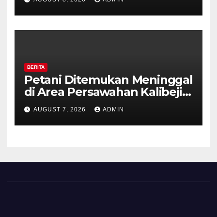
Kesiapsiagaan Hadapi Musim
Kemarau.
BERITA
Petani Ditemukan Meninggal
di Area Persawahan Kalibeji,
Polisi Pastikan Tidak Ada
AUGUST 7, 2026
ADMIN
Tanda Kekerasan