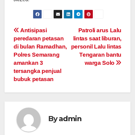
Post
Antisipasi
Patroli arus Lalu
peredaran petasan
lintas saat liburan,
navigation
di bulan Ramadhan,
personil Lalu lintas
Polres Semarang
Tengaran bantu
amankan 3
warga Solo
tersangka penjual
bubuk petasan
By
admin