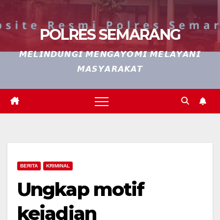
POLRES SEMARANG
𝙈𝙀𝙇𝙄𝙉𝘿𝙐𝙉𝙂𝙄 𝙈𝙀𝙉𝙂𝘼𝙔𝙊𝙈𝙄 𝙈𝙀𝙇𝘼𝙔𝘼𝙉𝙄
𝙈𝘼𝙎𝙔𝘼𝙍𝘼𝙆𝘼𝙏
BERITA
KRIMINAL
Ungkap motif
kejadian