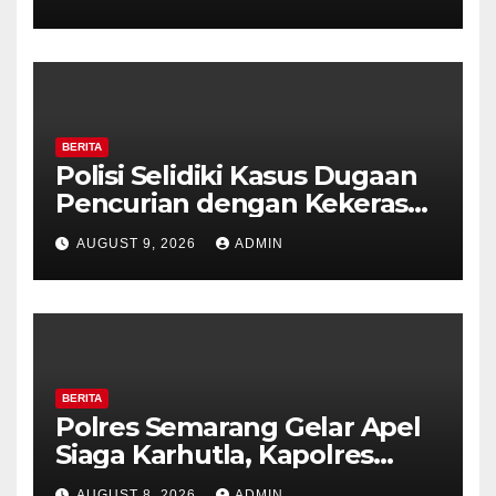
Ambarawa.
BERITA
Polisi Selidiki Kasus Dugaan
Pencurian dengan Kekerasan
di Counter HP Royal Phone
AUGUST 9, 2026
ADMIN
Ambarawa.
BERITA
Polres Semarang Gelar Apel
Siaga Karhutla, Kapolres
Tekankan Sinergi dan
AUGUST 8, 2026
ADMIN