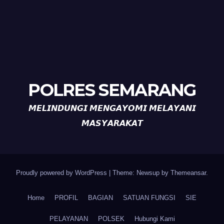
POLRES SEMARANG
𝙈𝙀𝙇𝙄𝙉𝘿𝙐𝙉𝙂𝙄 𝙈𝙀𝙉𝙂𝘼𝙔𝙊𝙈𝙄 𝙈𝙀𝙇𝘼𝙔𝘼𝙉𝙄
𝙈𝘼𝙎𝙔𝘼𝙍𝘼𝙆𝘼𝙏
Proudly powered by WordPress
|
Theme: Newsup by
Themeansar
.
Home
PROFIL
BAGIAN
SATUAN FUNGSI
SIE
PELAYANAN
POLSEK
Hubungi Kami