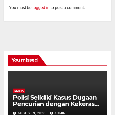
You must be
logged in
to post a comment.
You missed
BERITA
Polisi Selidiki Kasus Dugaan
Pencurian dengan Kekerasan
di Counter HP Royal Phone
AUGUST 9, 2026
ADMIN