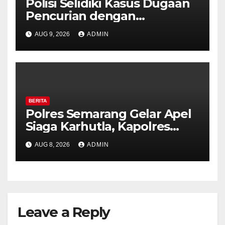
Polisi Selidiki Kasus Dugaan
Pencurian dengan
Kekerasan di Counter HP
AUG 9, 2026
ADMIN
Royal Phone Ambarawa.
BERITA
Polres Semarang Gelar Apel
Siaga Karhutla, Kapolres
Tekankan Sinergi dan
AUG 8, 2026
ADMIN
Kesiapsiagaan Hadapi Musim
Kemarau.
Leave a Reply