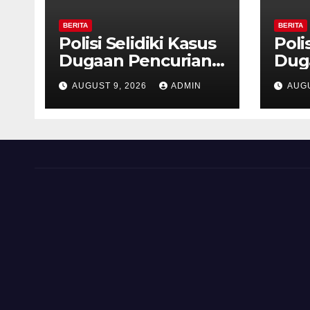
BERITA
BERITA
Polisi Selidiki Kasus
Poli
Dugaan Pencurian
Dug
dengan Kekerasan
den
AUGUST 9, 2026
ADMIN
AUGU
di Counter HP Royal
di C
Phone Ambarawa.
Pho