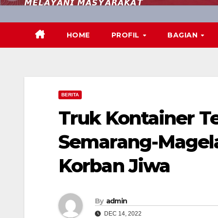
𝙈𝙀𝙇𝘼𝙔𝘼𝙉𝙄 𝙈𝘼𝙎𝙔𝘼𝙍𝘼𝙆𝘼𝙏
HOME
PROFIL
BAGIAN
BERITA
Truk Kontainer Te
Semarang-Magelan
Korban Jiwa
By
admin
DEC 14, 2022