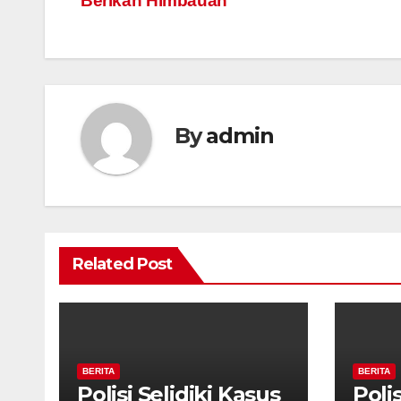
Berikan Himbauan
navigation
By
admin
Related Post
BERITA
BERITA
Polisi Selidiki Kasus
Polis