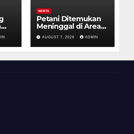
BERITA
g
Petani Ditemukan
a
Meninggal di Area
res
Persawahan
IN
AUGUST 7, 2026
ADMIN
gi
Kalibeji, Polisi
aan
Pastikan Tidak Ada
Tanda Kekerasan