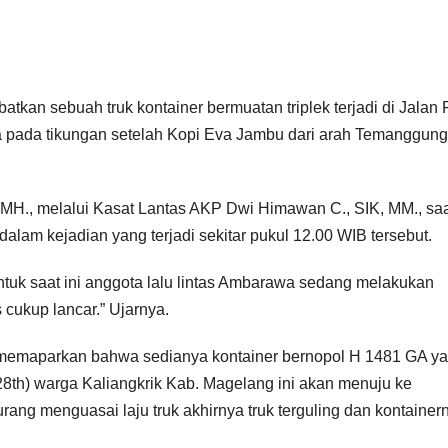
tkan sebuah truk kontainer bermuatan triplek terjadi di Jalan
 pada tikungan setelah Kopi Eva Jambu dari arah Temanggung
MH., melalui Kasat Lantas AKP Dwi Himawan C., SIK, MM., sa
dalam kejadian yang terjadi sekitar pukul 12.00 WIB tersebut.
 untuk saat ini anggota lalu lintas Ambarawa sedang melakukan
 cukup lancar.” Ujarnya.
., memaparkan bahwa sedianya kontainer bernopol H 1481 GA y
(28th) warga Kaliangkrik Kab. Magelang ini akan menuju ke
ng menguasai laju truk akhirnya truk terguling dan kontainer