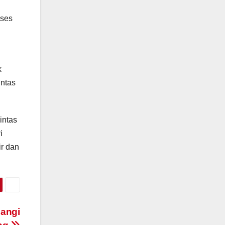
oses
k
intas
intas
i
r dan
bangi