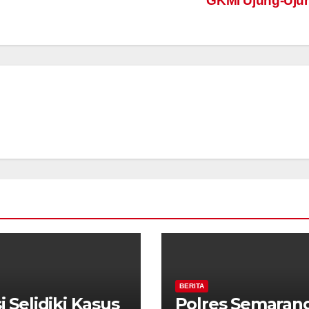
GKMI Ujung-Uju
BERITA
i Selidiki Kasus
Polres Semaran