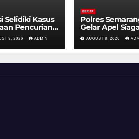
BERITA
si Selidiki Kasus
Polres Semaran
aan Pencurian
Gelar Apel Siag
gan Kekerasan
Karhutla, Kapol
ST 9, 2026
ADMIN
AUGUST 8, 2026
ADM
ounter HP Royal
Tekankan Siner
ne Ambarawa.
dan Kesiapsiag
Hadapi Musim
Kemarau.