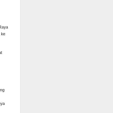
 Raya
 ke
at
ang
nya