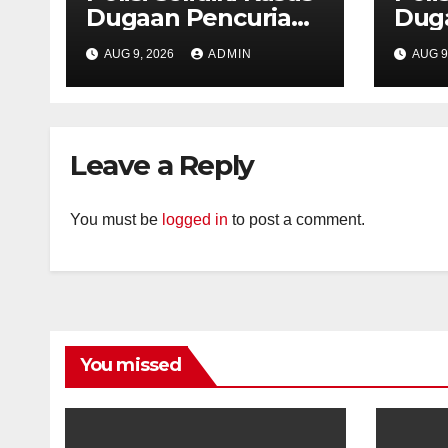
Dugaan Pencurian
Dug
dengan Kekerasan
den
AUG 9, 2026
ADMIN
AUG 9
di Counter HP Royal
di C
Phone Ambarawa.
Pho
Leave a Reply
You must be
logged in
to post a comment.
You missed