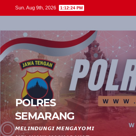
Skip
Sun. Aug 9th, 2026
1:12:25 PM
to
content
POLRES
SEMARANG
𝙈𝙀𝙇𝙄𝙉𝘿𝙐𝙉𝙂𝙄 𝙈𝙀𝙉𝙂𝘼𝙔𝙊𝙈𝙄