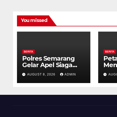
You missed
BERITA
BERITA
Polres Semarang
Pet
Gelar Apel Siaga
Meni
Karhutla, Kapolres
Per
AUGUST 8, 2026
ADMIN
AUGU
Tekankan Sinergi
Kalib
dan Kesiapsiagaan
Past
Hadapi Musim
Tan
Kemarau.