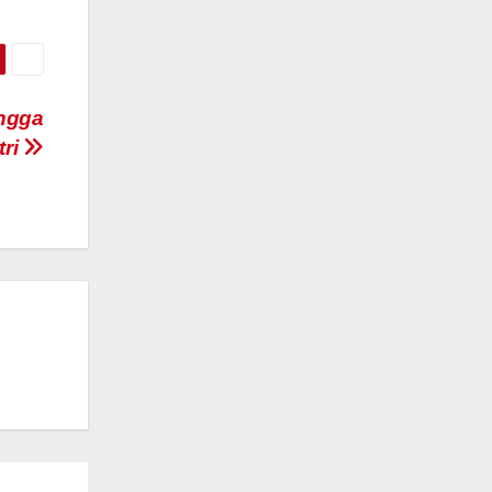
ingga
ri