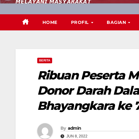
𝙈𝙀𝙇𝘼𝙔𝘼𝙉𝙄 𝙈𝘼𝙎𝙔𝘼𝙍𝘼𝙆𝘼𝙏
HOME
PROFIL
BAGIAN
BERITA
Ribuan Peserta M
Donor Darah Dal
Bhayangkara ke 
By
admin
JUN 8, 2022