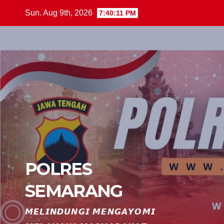
Skip
Sun. Aug 9th, 2026
7:40:12 PM
to
content
POLRES
SEMARANG
𝙈𝙀𝙇𝙄𝙉𝘿𝙐𝙉𝙂𝙄 𝙈𝙀𝙉𝙂𝘼𝙔𝙊𝙈𝙄