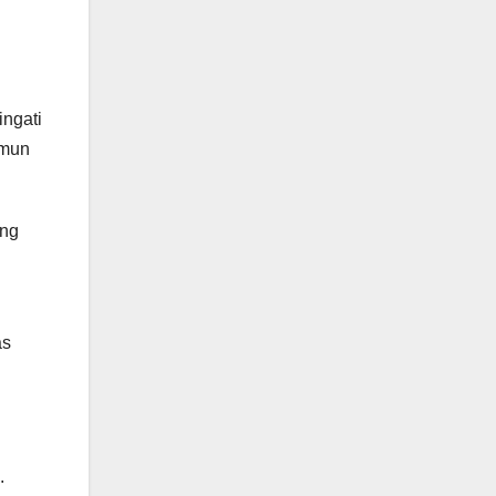
ngati
amun
ung
as
.