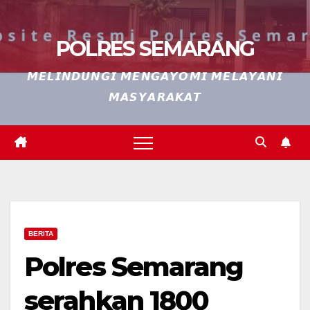
POLRES SEMARANG
𝙈𝙀𝙇𝙄𝙉𝘿𝙐𝙉𝙂𝙄 𝙈𝙀𝙉𝙂𝘼𝙔𝙊𝙈𝙄 𝙈𝙀𝙇𝘼𝙔𝘼𝙉𝙄
𝙈𝘼𝙎𝙔𝘼𝙍𝘼𝙆𝘼𝙏
BERITA
Polres Semarang
serahkan 1800