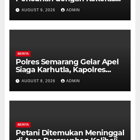
di Counter HP Royal Phone
AUGUST 9, 2026
ADMIN
Ambarawa.
BERITA
Polres Semarang Gelar Apel
Siaga Karhutla, Kapolres
Tekankan Sinergi dan
AUGUST 8, 2026
ADMIN
Kesiapsiagaan Hadapi Musim
Kemarau.
BERITA
Petani Ditemukan Meninggal