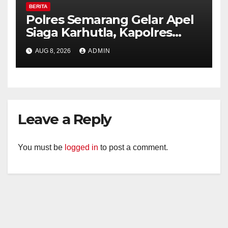
BERITA
Polres Semarang Gelar Apel
Siaga Karhutla, Kapolres
Tekankan Sinergi dan
AUG 8, 2026
ADMIN
Kesiapsiagaan Hadapi Musim
Kemarau.
Leave a Reply
You must be
logged in
to post a comment.