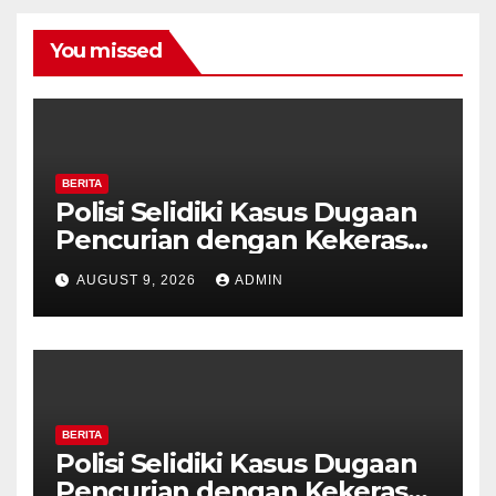
You missed
BERITA
Polisi Selidiki Kasus Dugaan
Pencurian dengan Kekerasan
di Counter HP Royal Phone
AUGUST 9, 2026
ADMIN
Ambarawa.
BERITA
Polisi Selidiki Kasus Dugaan
Pencurian dengan Kekerasan