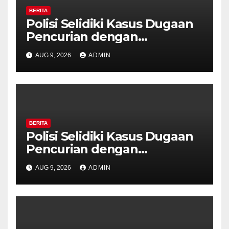
BERITA
Polisi Selidiki Kasus Dugaan
Pencurian dengan
Kekerasan di Counter HP
AUG 9, 2026
ADMIN
Royal Phone Ambarawa.
BERITA
Polisi Selidiki Kasus Dugaan
Pencurian dengan
Kekerasan di Counter HP
AUG 9, 2026
ADMIN
Royal Phone Ambarawa.