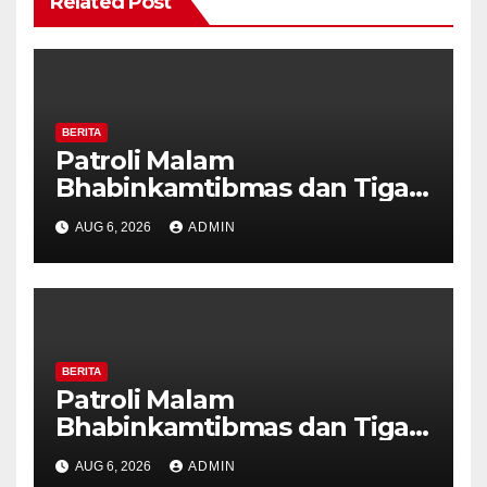
Related Post
BERITA
Patroli Malam
Bhabinkamtibmas dan Tiga
Pilar Kelurahan Ungaran
AUG 6, 2026
ADMIN
Perkuat Kamtibmas, Warga
Diajak Aktifkan Ronda
BERITA
Patroli Malam
Bhabinkamtibmas dan Tiga
Pilar Kelurahan Ungaran
AUG 6, 2026
ADMIN
Perkuat Kamtibmas, Warga