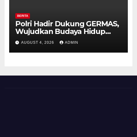
BERITA
Polri Hadir Dukung GERMAS,
Wujudkan Budaya Hidup
Sehat di Kecamatan Pabelan
AUGUST 4, 2026
ADMIN