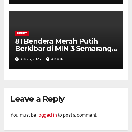
Diajak Aktifkan Ronda
BERITA
81 Bendera Merah Putih
Berkibar di MIN 3 Semarang,
Bhabinkamtibmas Desa
AUG 5, 2026
ADMIN
Timpik Hadiri Peringatan
HUT ke-81 Kemerdekaan RI
Leave a Reply
You must be
logged in
to post a comment.