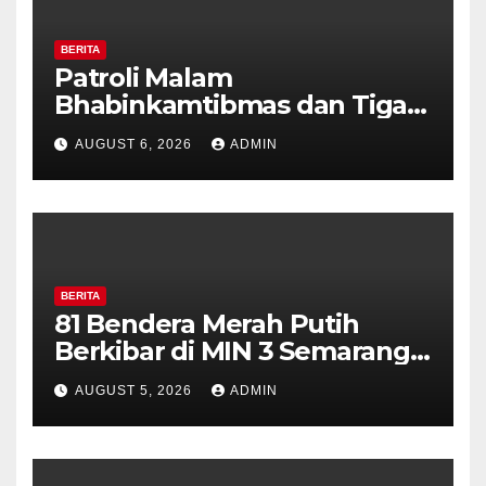
BERITA
Patroli Malam
Bhabinkamtibmas dan Tiga
Pilar Kelurahan Ungaran
AUGUST 6, 2026
ADMIN
Perkuat Kamtibmas, Warga
Diajak Aktifkan Ronda
BERITA
81 Bendera Merah Putih
Berkibar di MIN 3 Semarang,
Bhabinkamtibmas Desa
AUGUST 5, 2026
ADMIN
Timpik Hadiri Peringatan
HUT ke-81 Kemerdekaan RI