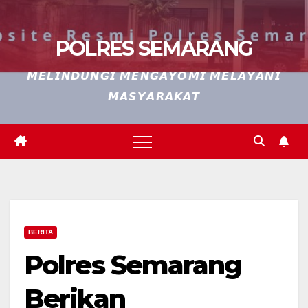
POLRES SEMARANG
𝙈𝙀𝙇𝙄𝙉𝘿𝙐𝙉𝙂𝙄 𝙈𝙀𝙉𝙂𝘼𝙔𝙊𝙈𝙄 𝙈𝙀𝙇𝘼𝙔𝘼𝙉𝙄
𝙈𝘼𝙎𝙔𝘼𝙍𝘼𝙆𝘼𝙏
BERITA
Polres Semarang
Berikan