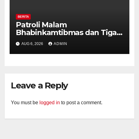
BERITA
Patroli Malam
Bhabinkamtibmas dan Tiga
Pilar Kelurahan Ungaran
AUG 6, 2026
ADMIN
Perkuat Kamtibmas, Warga
Diajak Aktifkan Ronda
Leave a Reply
You must be
logged in
to post a comment.