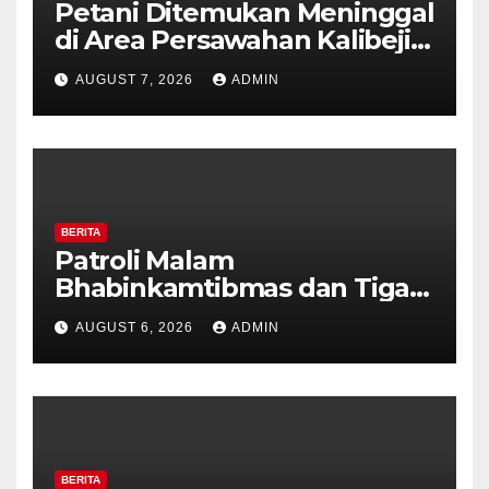
Petani Ditemukan Meninggal
di Area Persawahan Kalibeji,
Polisi Pastikan Tidak Ada
AUGUST 7, 2026
ADMIN
Tanda Kekerasan
BERITA
Patroli Malam
Bhabinkamtibmas dan Tiga
Pilar Kelurahan Ungaran
AUGUST 6, 2026
ADMIN
Perkuat Kamtibmas, Warga
Diajak Aktifkan Ronda
BERITA