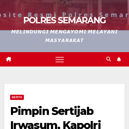
POLRES SEMARANG
𝙈𝙀𝙇𝙄𝙉𝘿𝙐𝙉𝙂𝙄 𝙈𝙀𝙉𝙂𝘼𝙔𝙊𝙈𝙄 𝙈𝙀𝙇𝘼𝙔𝘼𝙉𝙄
𝙈𝘼𝙎𝙔𝘼𝙍𝘼𝙆𝘼𝙏
BERITA
Pimpin Sertijab
Irwasum, Kapolri