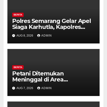
BERITA
Polres Semarang Gelar Apel
Siaga Karhutla, Kapolres
Tekankan Sinergi dan
AUG 8, 2026
ADMIN
Kesiapsiagaan Hadapi Musim
Kemarau.
BERITA
Petani Ditemukan
Meninggal di Area
Persawahan Kalibeji, Polisi
AUG 7, 2026
ADMIN
Pastikan Tidak Ada Tanda
Kekerasan