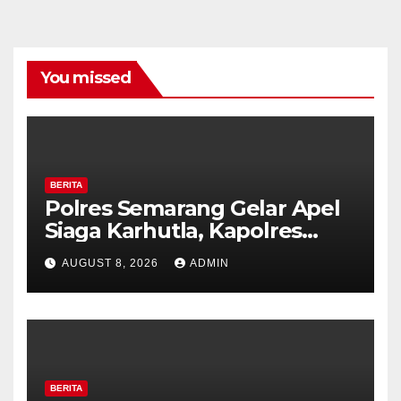
You missed
BERITA
Polres Semarang Gelar Apel
Siaga Karhutla, Kapolres
Tekankan Sinergi dan
AUGUST 8, 2026
ADMIN
Kesiapsiagaan Hadapi Musim
Kemarau.
BERITA