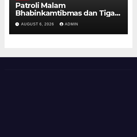
Patroli Malam
Bhabinkamtibmas dan Tiga
Pilar Kelurahan Ungaran
AUGUST 6, 2026
ADMIN
Perkuat Kamtibmas, Warga
Diajak Aktifkan Ronda