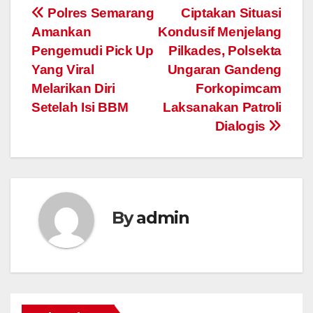
Post
Polres Semarang
Ciptakan Situasi
Amankan
Kondusif Menjelang
navigation
Pengemudi Pick Up
Pilkades, Polsekta
Yang Viral
Ungaran Gandeng
Melarikan Diri
Forkopimcam
Setelah Isi BBM
Laksanakan Patroli
Dialogis
By
admin