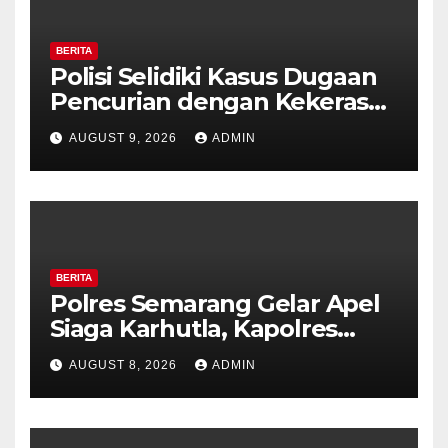
BERITA
Polisi Selidiki Kasus Dugaan
Pencurian dengan Kekerasan
di Counter HP Royal Phone
AUGUST 9, 2026
ADMIN
Ambarawa.
BERITA
Polres Semarang Gelar Apel
Siaga Karhutla, Kapolres
Tekankan Sinergi dan
AUGUST 8, 2026
ADMIN
Kesiapsiagaan Hadapi Musim
Kemarau.