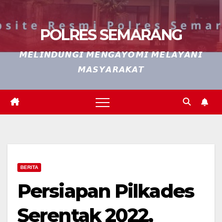
POLRES SEMARANG
𝙈𝙀𝙇𝙄𝙉𝘿𝙐𝙉𝙂𝙄 𝙈𝙀𝙉𝙂𝘼𝙔𝙊𝙈𝙄 𝙈𝙀𝙇𝘼𝙔𝘼𝙉𝙄
𝙈𝘼𝙎𝙔𝘼𝙍𝘼𝙆𝘼𝙏
BERITA
Persiapan Pilkades
Serentak 2022,