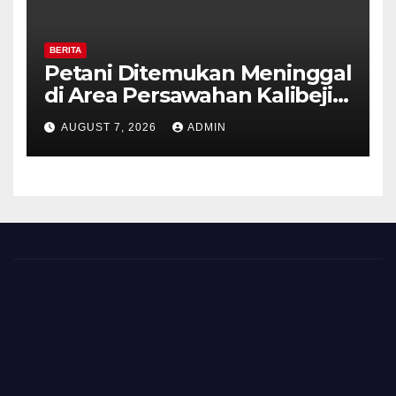
BERITA
Petani Ditemukan Meninggal
di Area Persawahan Kalibeji,
Polisi Pastikan Tidak Ada
AUGUST 7, 2026
ADMIN
Tanda Kekerasan