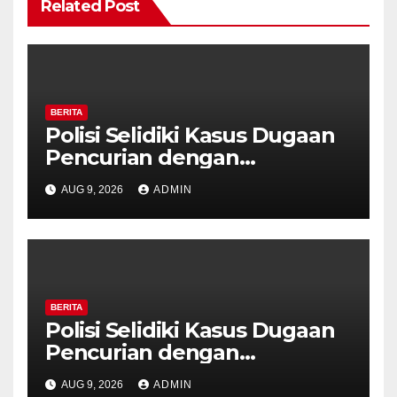
Related Post
BERITA
Polisi Selidiki Kasus Dugaan
Pencurian dengan
Kekerasan di Counter HP
AUG 9, 2026
ADMIN
Royal Phone Ambarawa.
BERITA
Polisi Selidiki Kasus Dugaan
Pencurian dengan
Kekerasan di Counter HP
AUG 9, 2026
ADMIN
Royal Phone Ambarawa.