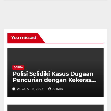
You missed
BERITA
Polisi Selidiki Kasus Dugaan
Pencurian dengan Kekerasan
di Counter HP Royal Phone
AUGUST 9, 2026
ADMIN
Ambarawa.