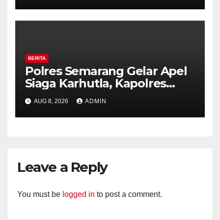
BERITA
Polres Semarang Gelar Apel
Siaga Karhutla, Kapolres
Tekankan Sinergi dan
AUG 8, 2026
ADMIN
Kesiapsiagaan Hadapi Musim
Kemarau.
Leave a Reply
You must be
logged in
to post a comment.