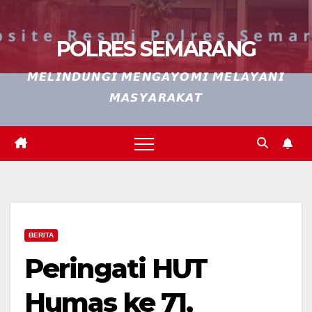
POLRES SEMARANG
𝙈𝙀𝙇𝙄𝙉𝘿𝙐𝙉𝙂𝙄 𝙈𝙀𝙉𝙂𝘼𝙔𝙊𝙈𝙄 𝙈𝙀𝙇𝘼𝙔𝘼𝙉𝙄
𝙈𝘼𝙎𝙔𝘼𝙍𝘼𝙆𝘼𝙏
BERITA
Peringati HUT
Humas ke 71,