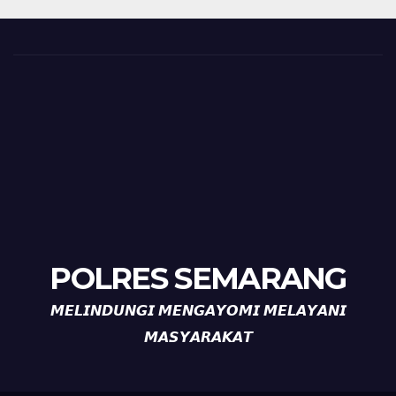
POLRES SEMARANG
𝙈𝙀𝙇𝙄𝙉𝘿𝙐𝙉𝙂𝙄 𝙈𝙀𝙉𝙂𝘼𝙔𝙊𝙈𝙄 𝙈𝙀𝙇𝘼𝙔𝘼𝙉𝙄
𝙈𝘼𝙎𝙔𝘼𝙍𝘼𝙆𝘼𝙏