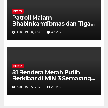
BERITA
Patroli Malam
Bhabinkamtibmas dan Tiga
Pilar Kelurahan Ungaran
AUGUST 6, 2026
ADMIN
Perkuat Kamtibmas, Warga
Diajak Aktifkan Ronda
BERITA
81 Bendera Merah Putih
Berkibar di MIN 3 Semarang,
Bhabinkamtibmas Desa
AUGUST 5, 2026
ADMIN
Timpik Hadiri Peringatan
HUT ke-81 Kemerdekaan RI