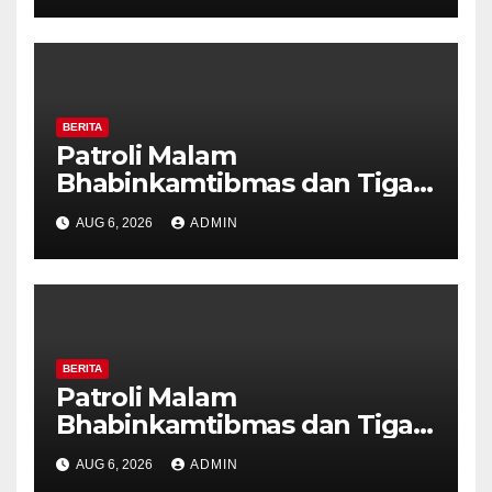
Kekerasan
BERITA
Patroli Malam
Bhabinkamtibmas dan Tiga
Pilar Kelurahan Ungaran
AUG 6, 2026
ADMIN
Perkuat Kamtibmas, Warga
Diajak Aktifkan Ronda
BERITA
Patroli Malam
Bhabinkamtibmas dan Tiga
Pilar Kelurahan Ungaran
AUG 6, 2026
ADMIN
Perkuat Kamtibmas, Warga