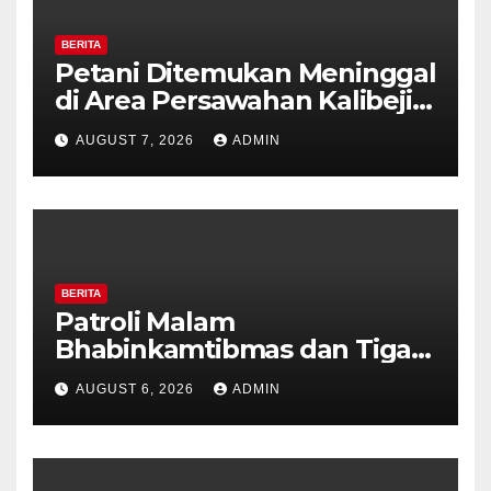
BERITA
Petani Ditemukan Meninggal
di Area Persawahan Kalibeji,
Polisi Pastikan Tidak Ada
AUGUST 7, 2026
ADMIN
Tanda Kekerasan
BERITA
Patroli Malam
Bhabinkamtibmas dan Tiga
Pilar Kelurahan Ungaran
AUGUST 6, 2026
ADMIN
Perkuat Kamtibmas, Warga
Diajak Aktifkan Ronda