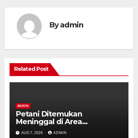
By
admin
Related Post
BERITA
Petani Ditemukan
Meninggal di Area
Persawahan Kalibeji, Polisi
AUG 7, 2026
ADMIN
Pastikan Tidak Ada Tanda