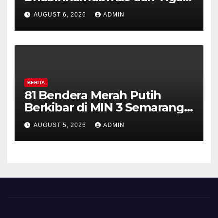
Pilar Kelurahan Ungaran
AUGUST 6, 2026
ADMIN
Perkuat Kamtibmas, Warga
Diajak Aktifkan Ronda
BERITA
81 Bendera Merah Putih
Berkibar di MIN 3 Semarang,
Bhabinkamtibmas Desa
AUGUST 5, 2026
ADMIN
Timpik Hadiri Peringatan
HUT ke-81 Kemerdekaan RI