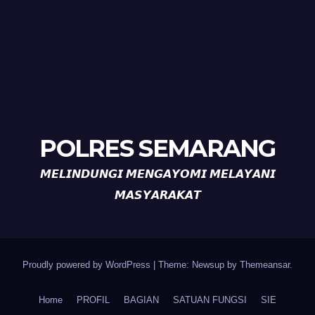
POLRES SEMARANG
𝙈𝙀𝙇𝙄𝙉𝘿𝙐𝙉𝙂𝙄 𝙈𝙀𝙉𝙂𝘼𝙔𝙊𝙈𝙄 𝙈𝙀𝙇𝘼𝙔𝘼𝙉𝙄
𝙈𝘼𝙎𝙔𝘼𝙍𝘼𝙆𝘼𝙏
Proudly powered by WordPress
|
Theme: Newsup by
Themeansar
.
Home
PROFIL
BAGIAN
SATUAN FUNGSI
SIE