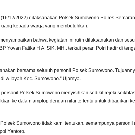
t (16/12/2022) dilaksanakan Polsek Sumowono Polres Semara
h uang kepada warga yang membutuhkan.
enyampaikan bahwa kegiatan ini rutin dilaksanakan dan sesu
Yovan Fatika H A, SIK. MH., terkait peran Polri hadir di teng
ksanakan bersama seluruh personil Polsek Sumowono. Tujuann
 di wilayah Kec. Sumowono.” Ujarnya.
ersonil Polsek Sumowono menyisihkan sedikit rejeki seikhla
ukkan ke dalam amplop dengan nilai tertentu untuk dibagikan k
il Polsek Sumowono tidak kami tentukan, semampunya personil
pol Yantoro.