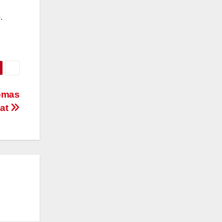
.
bmas
kat