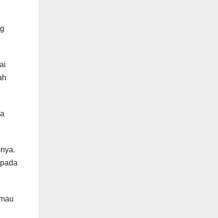
ng
ai
ah
ya
snya.
epada
 mau