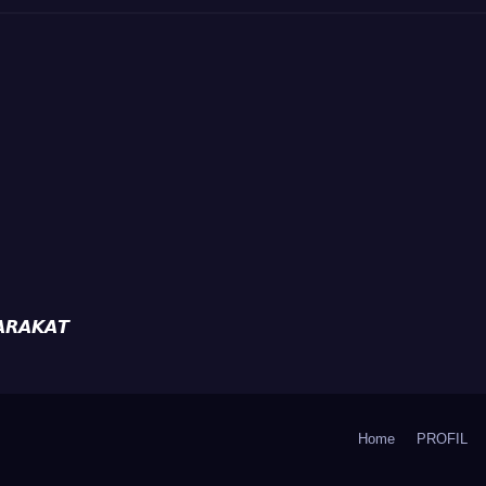
da
Ronda
𝙍𝘼𝙆𝘼𝙏
Home
PROFIL