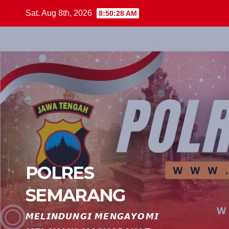
Skip
Sat. Aug 8th, 2026
8:50:28 AM
to
content
POLRES
SEMARANG
𝙈𝙀𝙇𝙄𝙉𝘿𝙐𝙉𝙂𝙄 𝙈𝙀𝙉𝙂𝘼𝙔𝙊𝙈𝙄