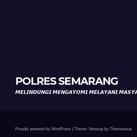
Ron
POLRES SEMARANG
𝙈𝙀𝙇𝙄𝙉𝘿𝙐𝙉𝙂𝙄 𝙈𝙀𝙉𝙂𝘼𝙔𝙊𝙈𝙄 𝙈𝙀𝙇𝘼𝙔𝘼𝙉𝙄 𝙈𝘼𝙎𝙔
Proudly powered by WordPress
|
Theme: Newsup by
Themeansar
.