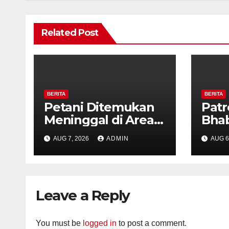
Related Post
BERITA
BERITA
Petani Ditemukan
Patr
Meninggal di Area
Bha
Persawahan
dan 
AUG 7, 2026
ADMIN
AUG 6
Kalibeji, Polisi
Kelu
Pastikan Tidak Ada
Per
Tanda Kekerasan
Kam
Diaj
Leave a Reply
Ron
You must be
logged in
to post a comment.