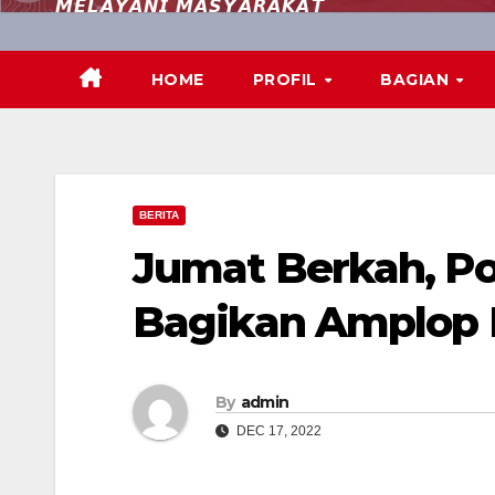
𝙈𝙀𝙇𝘼𝙔𝘼𝙉𝙄 𝙈𝘼𝙎𝙔𝘼𝙍𝘼𝙆𝘼𝙏
HOME
PROFIL
BAGIAN
BERITA
Jumat Berkah, P
Bagikan Amplop
By
admin
DEC 17, 2022