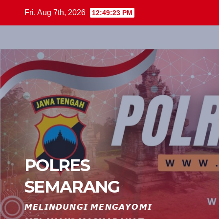
Skip
Fri. Aug 7th, 2026
12:49:24 PM
to
content
POLRES
SEMARANG
𝙈𝙀𝙇𝙄𝙉𝘿𝙐𝙉𝙂𝙄 𝙈𝙀𝙉𝙂𝘼𝙔𝙊𝙈𝙄