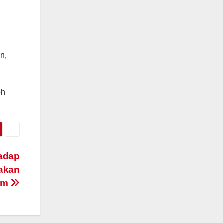
n,
oh
hadap
akan
lam