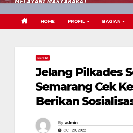
𝙈𝙀𝙇𝘼𝙔𝘼𝙉𝙄 𝙈𝘼𝙎𝙔𝘼𝙍𝘼𝙆𝘼𝙏
HOME
PROFIL
BAGIAN
BERITA
Jelang Pilkades S
Semarang Cek Ke
Berikan Sosialisas
By
admin
OCT 20, 2022