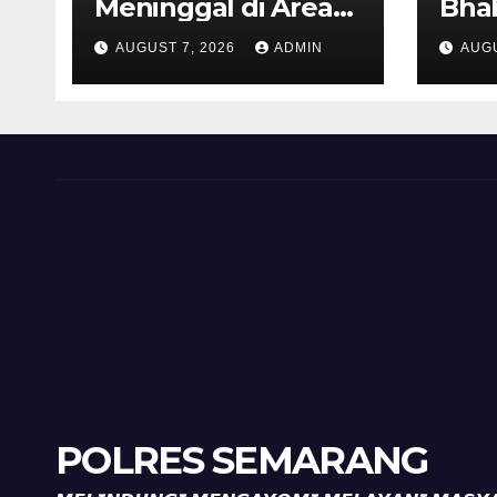
Meninggal di Area
Bha
Persawahan
dan 
AUGUST 7, 2026
ADMIN
AUGU
Kalibeji, Polisi
Kel
Pastikan Tidak Ada
Per
Tanda Kekerasan
Kam
Diaj
Ron
POLRES SEMARANG