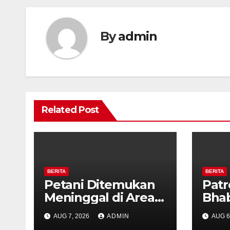
By
admin
Related Post
BERITA
BERITA
Petani Ditemukan
Patr
Meninggal di Area
Bha
Persawahan
dan 
AUG 7, 2026
ADMIN
AUG 6
Kalibeji, Polisi
Kelu