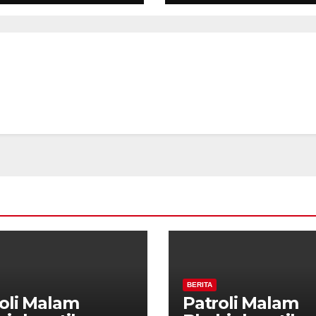
kuat
Perkuat
tibmas, Warga
Kamtibmas, Wa
ak Aktifkan
Diajak Aktifkan
da
Ronda
BERITA
oli Malam
Patroli Malam