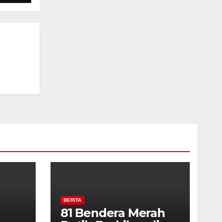
rga
BERITA
81 Bendera Merah