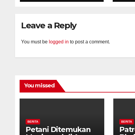
Pastikan Tidak Ada
Per
Tanda Kekerasan
Kam
Diaj
Leave a Reply
Ron
You must be
logged in
to post a comment.
You missed
BERITA
BERITA
Petani Ditemukan
Patr