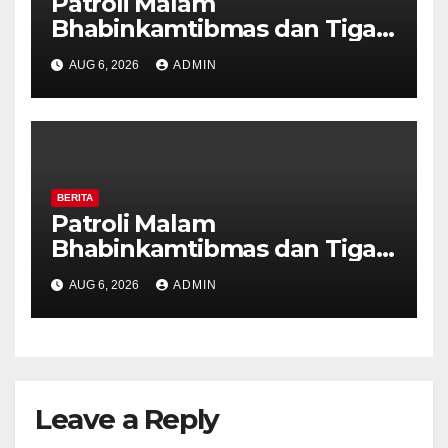
Patroli Malam
Bhabinkamtibmas dan Tiga
Pilar Kelurahan Ungaran
AUG 6, 2026
ADMIN
Perkuat Kamtibmas, Warga
Diajak Aktifkan Ronda
BERITA
Patroli Malam
Bhabinkamtibmas dan Tiga
Pilar Kelurahan Ungaran
AUG 6, 2026
ADMIN
Perkuat Kamtibmas, Warga
Diajak Aktifkan Ronda
Leave a Reply