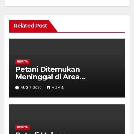
Related Post
BERITA
Petani Ditemukan
Meninggal di Area
Persawahan Kalibeji, Polisi
AUG 7, 2026
ADMIN
Pastikan Tidak Ada Tanda
Kekerasan
BERITA