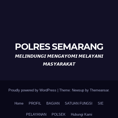
POLRES SEMARANG
𝙈𝙀𝙇𝙄𝙉𝘿𝙐𝙉𝙂𝙄 𝙈𝙀𝙉𝙂𝘼𝙔𝙊𝙈𝙄 𝙈𝙀𝙇𝘼𝙔𝘼𝙉𝙄
𝙈𝘼𝙎𝙔𝘼𝙍𝘼𝙆𝘼𝙏
Proudly powered by WordPress
|
Theme: Newsup by
Themeansar
.
Home
PROFIL
BAGIAN
SATUAN FUNGSI
SIE
PELAYANAN
POLSEK
Hubungi Kami