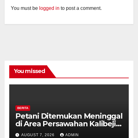
You must be
logged in
to post a comment.
You missed
BERITA
Petani Ditemukan Meninggal
di Area Persawahan Kalibeji,
Polisi Pastikan Tidak Ada
AUGUST 7, 2026
ADMIN