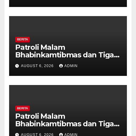
Tanda Kekerasan
BERITA
Patroli Malam
Bhabinkamtibmas dan Tiga
Pilar Kelurahan Ungaran
AUGUST 6, 2026
ADMIN
Perkuat Kamtibmas, Warga
Diajak Aktifkan Ronda
BERITA
Patroli Malam
Bhabinkamtibmas dan Tiga
Pilar Kelurahan Ungaran
AUGUST 6, 2026
ADMIN