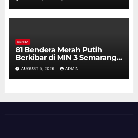
Perkuat Kamtibmas, Warga
Diajak Aktifkan Ronda
BERITA
81 Bendera Merah Putih
Berkibar di MIN 3 Semarang,
Bhabinkamtibmas Desa
AUGUST 5, 2026
ADMIN
Timpik Hadiri Peringatan
HUT ke-81 Kemerdekaan RI