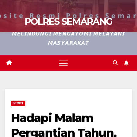
POLRES SEMARANG
𝙈𝙀𝙇𝙄𝙉𝘿𝙐𝙉𝙂𝙄 𝙈𝙀𝙉𝙂𝘼𝙔𝙊𝙈𝙄 𝙈𝙀𝙇𝘼𝙔𝘼𝙉𝙄
𝙈𝘼𝙎𝙔𝘼𝙍𝘼𝙆𝘼𝙏
BERITA
Hadapi Malam
Pergantian Tahun,