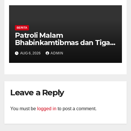
Diajak Aktifkan Ronda
BERITA
Patroli Malam
Bhabinkamtibmas dan Tiga
Pilar Kelurahan Ungaran
AUG 6, 2026
ADMIN
Perkuat Kamtibmas, Warga
Diajak Aktifkan Ronda
Leave a Reply
You must be
logged in
to post a comment.