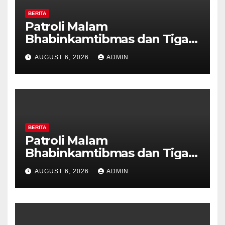
BERITA
Patroli Malam
Bhabinkamtibmas dan Tiga
Pilar Kelurahan Ungaran
AUGUST 6, 2026
ADMIN
Perkuat Kamtibmas, Warga
Diajak Aktifkan Ronda
BERITA
Patroli Malam
Bhabinkamtibmas dan Tiga
Pilar Kelurahan Ungaran
AUGUST 6, 2026
ADMIN
Perkuat Kamtibmas, Warga
Diajak Aktifkan Ronda