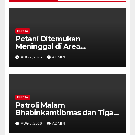
BERITA
Petani Ditemukan
Meninggal di Area
Persawahan Kalibeji, Polisi
AUG 7, 2026
ADMIN
Pastikan Tidak Ada Tanda
Kekerasan
BERITA
Patroli Malam
Bhabinkamtibmas dan Tiga
Pilar Kelurahan Ungaran
AUG 6, 2026
ADMIN
Perkuat Kamtibmas, Warga