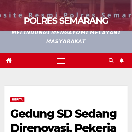
POLRES SEMARANG
𝙈𝙀𝙇𝙄𝙉𝘿𝙐𝙉𝙂𝙄 𝙈𝙀𝙉𝙂𝘼𝙔𝙊𝙈𝙄 𝙈𝙀𝙇𝘼𝙔𝘼𝙉𝙄
𝙈𝘼𝙎𝙔𝘼𝙍𝘼𝙆𝘼𝙏
BERITA
Gedung SD Sedang
Direnovasi, Pekerja