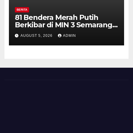
BERITA
81 Bendera Merah Putih
Berkibar di MIN 3 Semarang,
Bhabinkamtibmas Desa
AUGUST 5, 2026
ADMIN
Timpik Hadiri Peringatan
HUT ke-81 Kemerdekaan RI