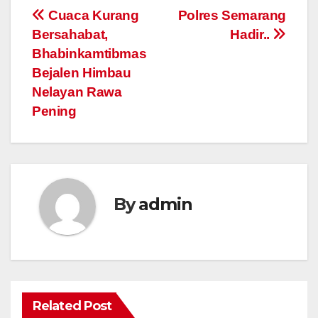
Post
Cuaca Kurang
Polres Semarang
Bersahabat,
Hadir..
navigation
Bhabinkamtibmas
Bejalen Himbau
Nelayan Rawa
Pening
By
admin
Related Post