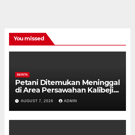
You missed
BERITA
Petani Ditemukan Meninggal
di Area Persawahan Kalibeji,
Polisi Pastikan Tidak Ada
AUGUST 7, 2026
ADMIN
Tanda Kekerasan