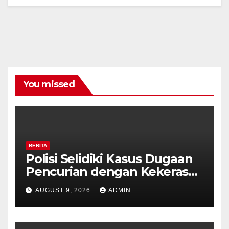
You missed
BERITA
Polisi Selidiki Kasus Dugaan
Pencurian dengan Kekerasan
di Counter HP Royal Phone
AUGUST 9, 2026
ADMIN
Ambarawa.