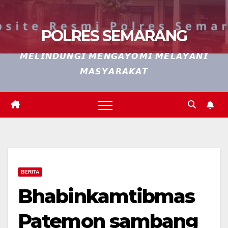
POLRES SEMARANG
𝙈𝙀𝙇𝙄𝙉𝘿𝙐𝙉𝙂𝙄 𝙈𝙀𝙉𝙂𝘼𝙔𝙊𝙈𝙄 𝙈𝙀𝙇𝘼𝙔𝘼𝙉𝙄
𝙈𝘼𝙎𝙔𝘼𝙍𝘼𝙆𝘼𝙏
BERITA
Bhabinkamtibmas
Patemon sambang