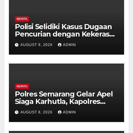
BERITA
Polisi Selidiki Kasus Dugaan
Pencurian dengan Kekerasan
di Counter HP Royal Phone
AUGUST 9, 2026
ADMIN
Ambarawa.
BERITA
Polres Semarang Gelar Apel
Siaga Karhutla, Kapolres
Tekankan Sinergi dan
AUGUST 8, 2026
ADMIN
Kesiapsiagaan Hadapi Musim
Kemarau.