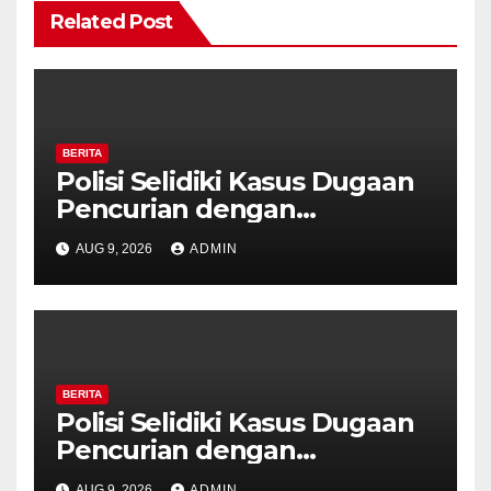
Related Post
BERITA
Polisi Selidiki Kasus Dugaan
Pencurian dengan
Kekerasan di Counter HP
AUG 9, 2026
ADMIN
Royal Phone Ambarawa.
BERITA
Polisi Selidiki Kasus Dugaan
Pencurian dengan
Kekerasan di Counter HP
AUG 9, 2026
ADMIN