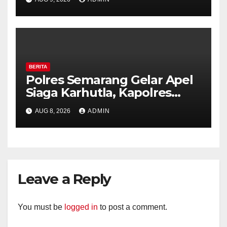
Royal Phone Ambarawa.
BERITA
Polres Semarang Gelar Apel
Siaga Karhutla, Kapolres
Tekankan Sinergi dan
AUG 8, 2026
ADMIN
Kesiapsiagaan Hadapi Musim
Kemarau.
Leave a Reply
You must be
logged in
to post a comment.