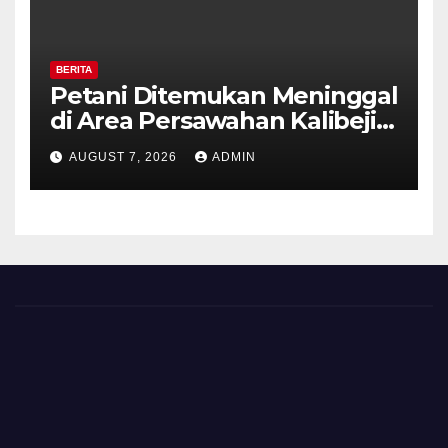
BERITA
Petani Ditemukan Meninggal
di Area Persawahan Kalibeji,
Polisi Pastikan Tidak Ada
AUGUST 7, 2026
ADMIN
Tanda Kekerasan