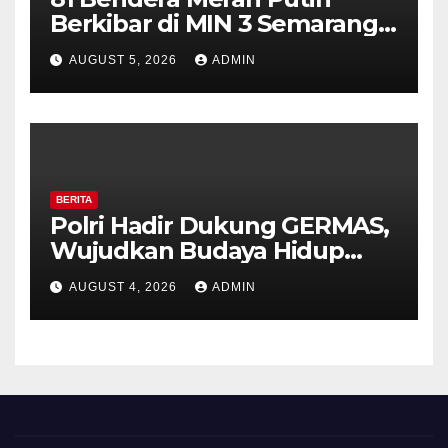
Berkibar di MIN 3 Semarang,
Bhabinkamtibmas Desa
AUGUST 5, 2026
ADMIN
Timpik Hadiri Peringatan
HUT ke-81 Kemerdekaan RI
BERITA
Polri Hadir Dukung GERMAS,
Wujudkan Budaya Hidup
Sehat di Kecamatan Pabelan
AUGUST 4, 2026
ADMIN