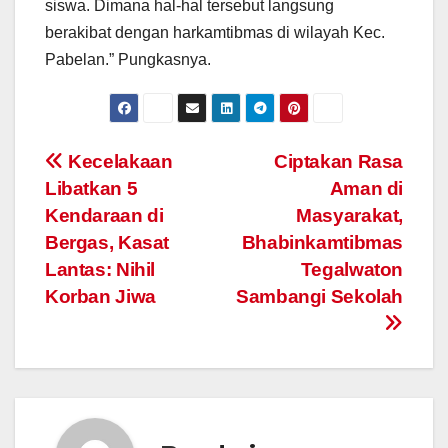
siswa. Dimana hal-hal tersebut langsung
berakibat dengan harkamtibmas di wilayah Kec.
Pabelan.” Pungkasnya.
Post
Kecelakaan
Ciptakan Rasa
Libatkan 5
Aman di
navigation
Kendaraan di
Masyarakat,
Bergas, Kasat
Bhabinkamtibmas
Lantas: Nihil
Tegalwaton
Korban Jiwa
Sambangi Sekolah