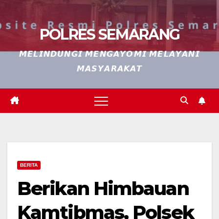
POLRES SEMARANG
𝙈𝙀𝙇𝙄𝙉𝘿𝙐𝙉𝙂𝙄 𝙈𝙀𝙉𝙂𝘼𝙔𝙊𝙈𝙄 𝙈𝙀𝙇𝘼𝙔𝘼𝙉𝙄
𝙈𝘼𝙎𝙔𝘼𝙍𝘼𝙆𝘼𝙏
BERITA
Berikan Himbauan
Kamtibmas, Polsek