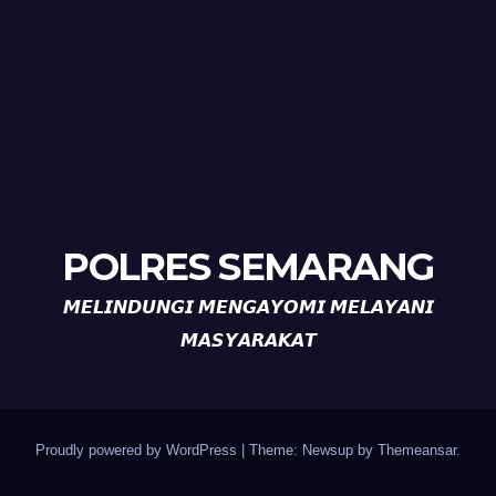
POLRES SEMARANG
𝙈𝙀𝙇𝙄𝙉𝘿𝙐𝙉𝙂𝙄 𝙈𝙀𝙉𝙂𝘼𝙔𝙊𝙈𝙄 𝙈𝙀𝙇𝘼𝙔𝘼𝙉𝙄
𝙈𝘼𝙎𝙔𝘼𝙍𝘼𝙆𝘼𝙏
Proudly powered by WordPress
|
Theme: Newsup by
Themeansar
.