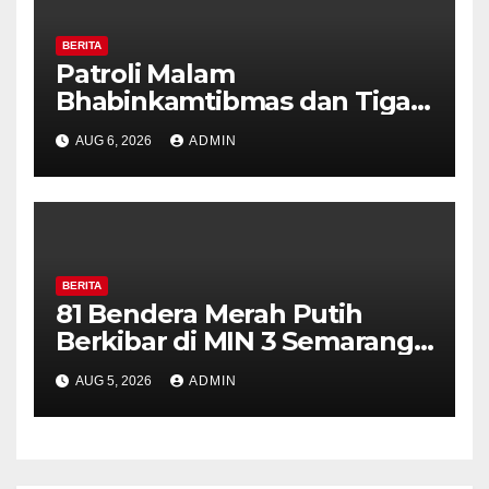
BERITA
Patroli Malam
Bhabinkamtibmas dan Tiga
Pilar Kelurahan Ungaran
AUG 6, 2026
ADMIN
Perkuat Kamtibmas, Warga
Diajak Aktifkan Ronda
BERITA
81 Bendera Merah Putih
Berkibar di MIN 3 Semarang,
Bhabinkamtibmas Desa
AUG 5, 2026
ADMIN
Timpik Hadiri Peringatan
HUT ke-81 Kemerdekaan RI