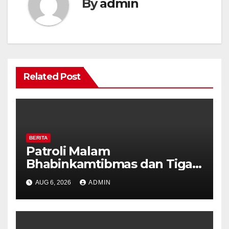
By
admin
Related Post
BERITA
Patroli Malam
Bhabinkamtibmas dan Tiga
Pilar Kelurahan Ungaran
AUG 6, 2026
ADMIN
Perkuat Kamtibmas, Warga
Diajak Aktifkan Ronda