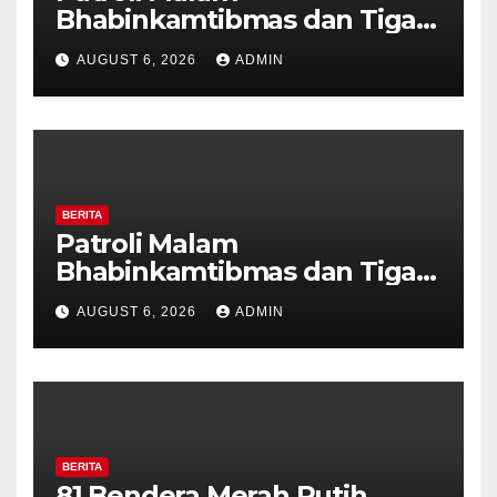
Bhabinkamtibmas dan Tiga
Pilar Kelurahan Ungaran
AUGUST 6, 2026
ADMIN
Perkuat Kamtibmas, Warga
Diajak Aktifkan Ronda
BERITA
Patroli Malam
Bhabinkamtibmas dan Tiga
Pilar Kelurahan Ungaran
AUGUST 6, 2026
ADMIN
Perkuat Kamtibmas, Warga
Diajak Aktifkan Ronda
BERITA
81 Bendera Merah Putih